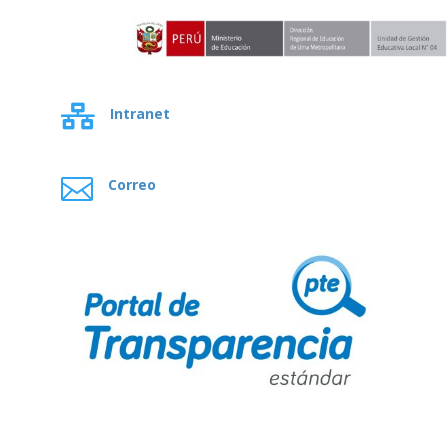

Intranet

Correo