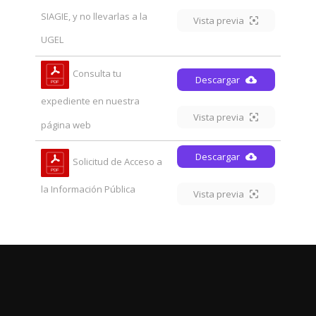
SIAGIE, y no llevarlas a la
Vista previa
UGEL
Consulta tu
Descargar
expediente en nuestra
Vista previa
página web
Descargar
Solicitud de Acceso a
la Información Pública
Vista previa