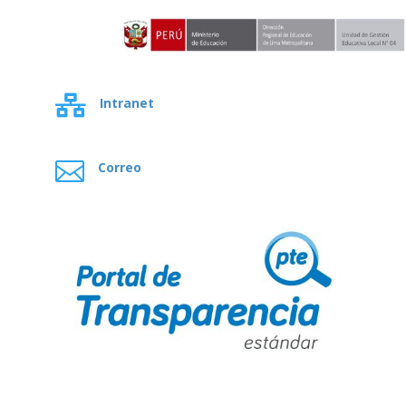

Intranet

Correo