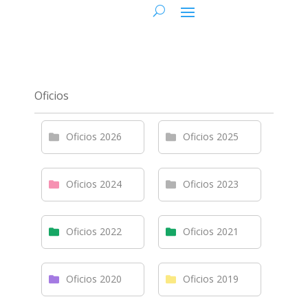
Oficios
Oficios 2026
Oficios 2025
Oficios 2024
Oficios 2023
Oficios 2022
Oficios 2021
Oficios 2020
Oficios 2019