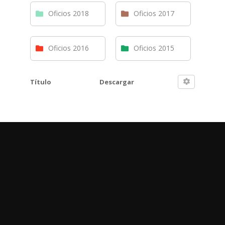
Oficios 2018
Oficios 2017
Oficios 2016
Oficios 2015
Título
Descargar