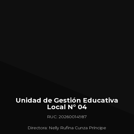
Unidad de Gestión Educativa
Local N° 04
RUC: 20260014987
Directora: Nelly Rufina Cunza Príncipe