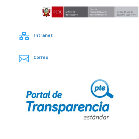

Intranet

Correo