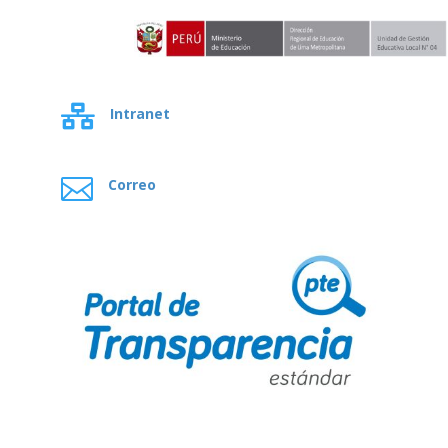

Intranet

Correo