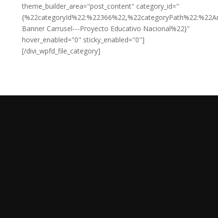
theme_builder_area="post_content" category_id="
{%22categoryId%22:%22366%22,%22categoryPath%22:%22Ar
Banner Carrusel---Proyecto Educativo Nacional%22}"
hover_enabled="0" sticky_enabled="0"]
[/divi_wpfd_file_category]