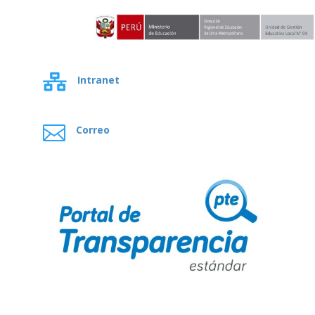

Intranet

Correo