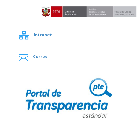

Intranet

Correo