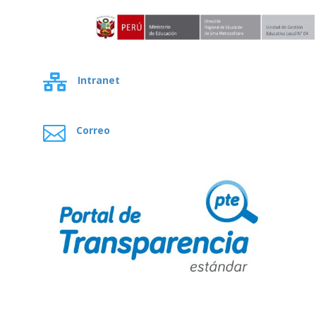

Intranet

Correo