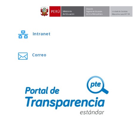

Intranet

Correo